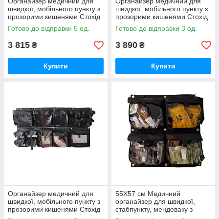
Органайзер медичний для
Органайзер медичний для
швидкої, мобільного пункту з
швидкої, мобільного пункту з
прозорими кишенями Стохід
прозорими кишенями Стохід
Варіант 2+3
Варіант 2+4
Готово до відправки 5 од.
Готово до відправки 3 од.
3 815
3 890
₴
₴
Купити
Купити
Органайзер медичний для
55Х57 см Медичний
швидкої, мобільного пункту з
органайзер для швидкої,
прозорими кишенями Стохід
стабпункту, мендеваку з
Варіант 3+4
прозорими кишенями V6