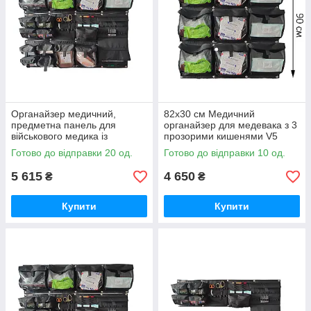
Органайзер медичний,
82x30 см Медичний
предметна панель для
органайзер для медевака з 3
військового медика із
прозорими кишенями V5
прозорими кишенями
Стохід
Готово до відправки 20 од.
Готово до відправки 10 од.
Варіант 1+2+3 Стохід
5 615
4 650
₴
₴
Купити
Купити