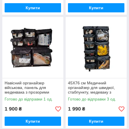
Купити
Купити
Навісний органайзер
45Х76 см Медичний
військова, панель для
органайзер для швидкої,
медеквака з прозорими
стабпункту, медеваку з
кишенями Варіант 8 Стохід
прозорими кишенями для
Готово до відправки 1 од.
Готово до відправки 3 од.
land cruiser Кп V9 Стохід
1 900
1 990
₴
₴
Купити
Купити