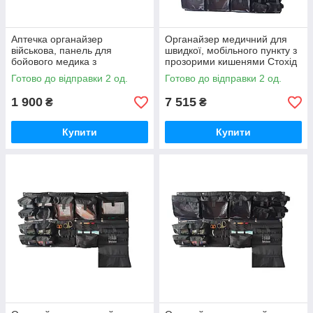
Аптечка органайзер
Органайзер медичний для
військова, панель для
швидкої, мобільного пункту з
бойового медика з
прозорими кишенями Стохід
прозорими кишенями
Варіант 1+2+3+4
Готово до відправки 2 од.
Готово до відправки 2 од.
Варіант 4 Стохід
1 900
7 515
₴
₴
Купити
Купити