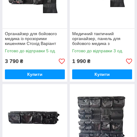
Органайзер для бойового
Медичний тактичний
медика із прозорими
органайзер, панель для
кишенями Стохід Варіант
бойового медика з
1+2, тактична аптечка для
прозорими кишенями
Готово до відправки 5 од.
Готово до відправки 3 од.
рятувальника
Варіант 2 Стохід
3 790
1 990
₴
₴
Купити
Купити