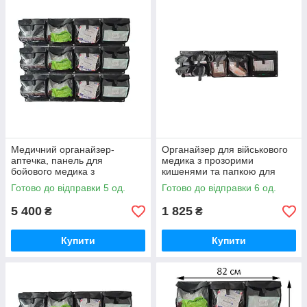
Медичний органайзер-
Органайзер для військового
аптечка, панель для
медика з прозорими
бойового медика з
кишенями та папкою для
прозорими кишенями
документів Варіант 3 Стохід
Готово до відправки 5 од.
Готово до відправки 6 од.
Варіант 1+1+1 Стохід
5 400
1 825
₴
₴
Купити
Купити