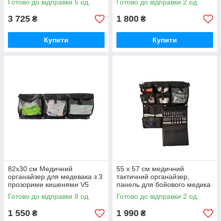
Готово до відправки 5 од.
Готово до відправки 2 од.
Стохід
3 725
1 800
₴
₴
Купити
Купити
82x30 см Медичний
55 х 57 см медичний
органайзер для медевака з 3
тактичний органайзер,
прозорими кишенями V5
панель для бойового медика
Стохід
з прозорими кишенями
Готово до відправки 8 од.
Готово до відправки 2 од.
Варіант 7 Стохід
1 550
1 990
₴
₴