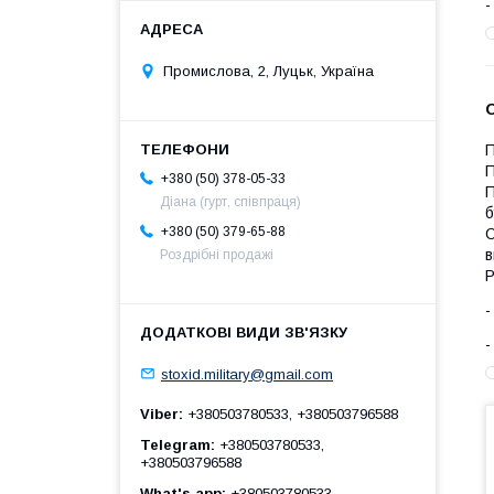
Промислова, 2, Луцьк, Україна
П
П
+380 (50) 378-05-33
П
Діана (гурт, співпраця)
б
+380 (50) 379-65-88
О
в
Роздрібні продажі
Р
stoxid.military@gmail.com
Viber
+380503780533, +380503796588
Telegram
+380503780533,
+380503796588
What's app
+380503780533,