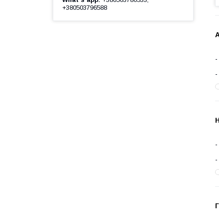
+380503796588
Н
Г