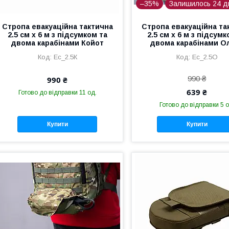
–35%
Залишилось 24 д
Стропа евакуаційна тактична
Стропа евакуаційна та
2.5 см х 6 м з підсумком та
2.5 см х 6 м з підсумк
двома карабінами Койот
двома карабінами О
Еc_2.5К
Еc_2.5О
990 ₴
990 ₴
639 ₴
Готово до відправки 11 од.
Готово до відправки 5 о
Купити
Купити