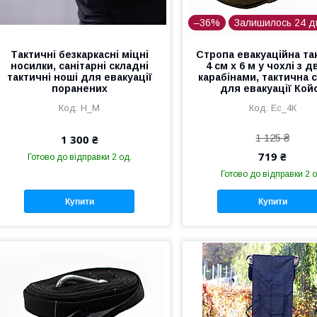
–36%
Залишилось 24 д
Тактичні безкаркасні міцні
Стропа евакуаційна та
носилки, санітарні складні
4 см х 6 м у чохлі з 
тактичні ноші для евакуації
карабінами, тактична 
поранених
для евакуації Кой
Н_М
Ес_4К
1 125 ₴
1 300 ₴
719 ₴
Готово до відправки 2 од.
Готово до відправки 2 о
Купити
Купити