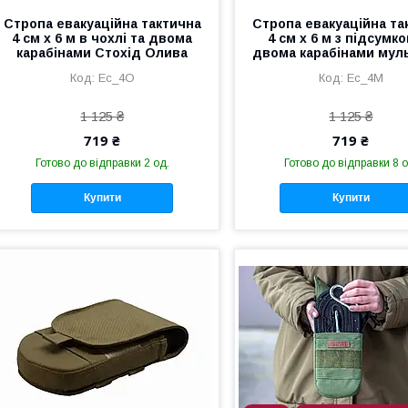
Стропа евакуаційна тактична
Стропа евакуаційна та
4 см х 6 м в чохлі та двома
4 см х 6 м з підсумко
карабінами Стохід Олива
двома карабінами мул
Ес_4О
Ес_4М
1 125 ₴
1 125 ₴
719 ₴
719 ₴
Готово до відправки 2 од.
Готово до відправки 8 о
Купити
Купити