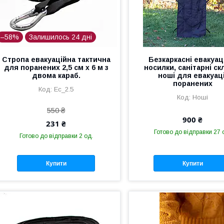
–58%
Залишилось 24 дні
Стропа евакуаційна тактична
Безкаркасні евакуац
для поранених 2,5 см х 6 м з
носилки, санітарні ск
двома караб.
ноші для евакуаці
поранених
Еc_2.5
Ноші
550 ₴
900 ₴
231 ₴
Готово до відправки 27 
Готово до відправки 2 од.
Купити
Купити