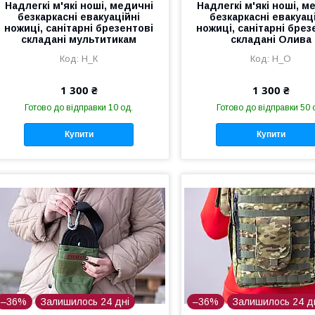
Надлегкі м'які ноші, медичні
Надлегкі м'які ноші, м
безкаркасні евакуаційні
безкаркасні евакуац
ножиці, санітарні брезентові
ножиці, санітарні брез
складані мультитикам
складані Олива
Н_К
Н_О
1 300 ₴
1 300 ₴
Готово до відправки 10 од.
Готово до відправки 50 
Купити
Купити
–36%
Залишилось 24 дні
–36%
Залишилось 24 д