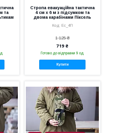
ктична
Стропа евакуаційна тактична
м та
4 см х 6 м з підсумком та
ьтикам
двома карабінами Піксель
Ес_4П
1 125 ₴
719 ₴
д.
Готово до відправки 9 од.
Купити