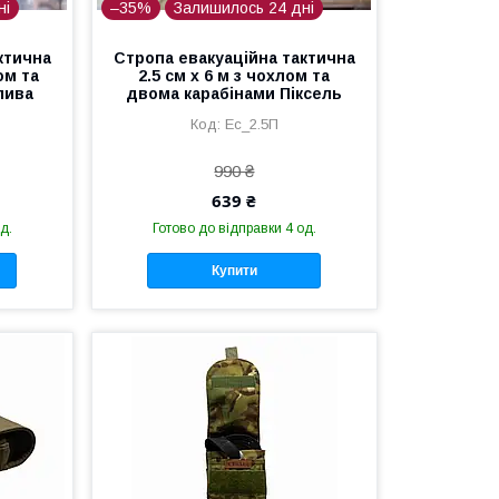
ні
–35%
Залишилось 24 дні
ктична
Стропа евакуаційна тактична
ом та
2.5 см х 6 м з чохлом та
лива
двома карабінами Піксель
Еc_2.5П
990 ₴
639 ₴
д.
Готово до відправки 4 од.
Купити