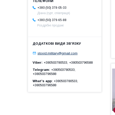
+380 (50) 378-05-33
Діана (гурт, співпраця)
+380 (50) 379-65-88
Роздрібні продажі
stoxid.military@gmail.com
Viber
+380503780533, +380503796588
Telegram
+380503780533,
+380503796588
What's app
+380503780533,
+380503796588