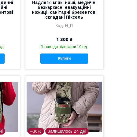
едичні
Надлегкі м'які ноші, медичні
ійні
безкаркасні евакуаційні
ентові
ножиці, санітарні брезентові
складані Піксель
Н_П
1 300 ₴
од.
Готово до відправки 10 од.
Купити
ні
–36%
Залишилось 24 дні