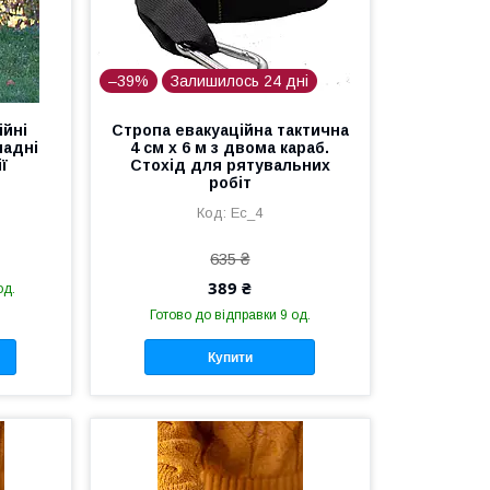
–39%
Залишилось 24 дні
ійні
Стропа евакуаційна тактична
ладні
4 см х 6 м з двома караб.
ї
Стохід для рятувальних
робіт
Ес_4
635 ₴
389 ₴
од.
Готово до відправки 9 од.
Купити