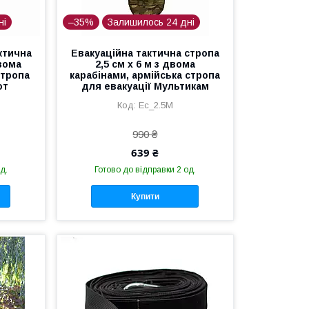
ні
–35%
Залишилось 24 дні
ктична
Евакуаційна тактична стропа
двома
2,5 см х 6 м з двома
стропа
карабінами, армійська стропа
от
для евакуації Мультикам
Еc_2.5M
990 ₴
639 ₴
д.
Готово до відправки 2 од.
Купити