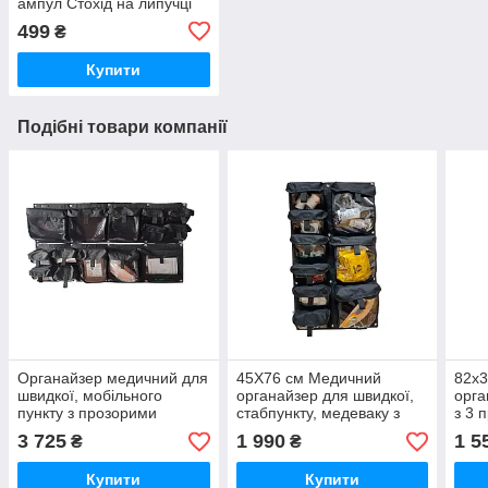
ампул Стохід на липучці
для бойових медиків ЗСУ
499
₴
Купити
Подібні товари компанії
Органайзер медичний для
45Х76 см Медичний
82x
швидкої, мобільного
органайзер для швидкої,
орга
пункту з прозорими
стабпункту, медеваку з
з 3 
кишенями Стохід Варіант
прозорими кишенями для
V5 С
3 725
1 990
1 5
₴
₴
3+4
land cruiser Кп V9 Стохід
Купити
Купити