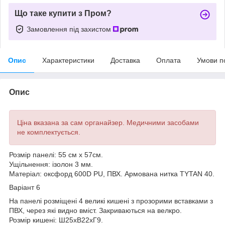
Що таке купити з Пром?
Замовлення під захистом
Опис
Характеристики
Доставка
Оплата
Умови п
Опис
Ціна вказана за сам органайзер. Медичними засобами
не комплектується.
Розмір панелі: 55 см х 57см.
Ущільнення: ізолон 3 мм.
Матеріал: оксфорд 600D PU, ПВХ. Армована нитка TYTAN 40.
Варіант 6
На панелі розміщені 4 великі кишені з прозорими вставками з
ПВХ, через які видно вміст. Закриваються на велкро.
Розмір кишені: Ш25хВ22хГ9.