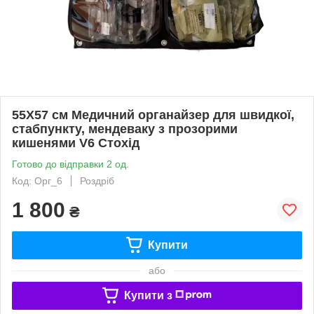
55Х57 см Медичний органайзер для швидкої,
стабпункту, мендеваку з прозорими
кишенями V6 Стохід
Готово до відправки 2 од.
Код: Орг_6
Роздріб
1 800
₴
Купити
або
Купити з