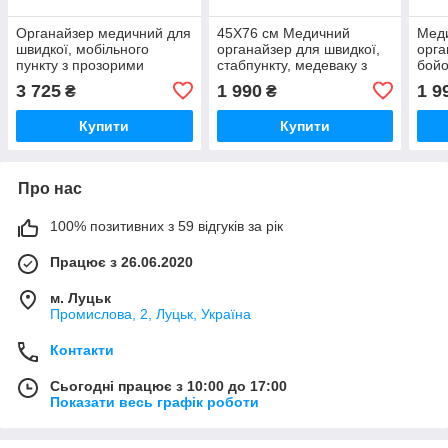
Органайзер медичний для
45Х76 см Медичний
Меди
швидкої, мобільного
органайзер для швидкої,
орга
пункту з прозорими
стабпункту, медеваку з
бойо
кишенями Стохід Варіант
прозорими кишенями для
про
3 725
1 990
1 9
₴
₴
3+4
land cruiser Кп V9 Стохід
Варі
Купити
Купити
Про нас
100% позитивних з 59 відгуків за рік
Працює з 26.06.2020
м. Луцьк
Промислова, 2, Луцьк, Україна
Контакти
Сьогодні працює з 10:00 до 17:00
Показати весь графік роботи