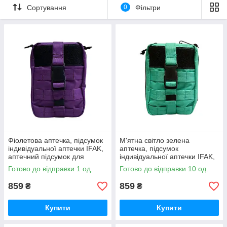
Сортування
0
Фільтри
Фіолетова аптечка, підсумок
М'ятна світло зелена
індивідуальної аптечки IFAK,
аптечка, підсумок
аптечний підсумок для
індивідуальної аптечки IFAK,
цивільних, дівчат, жінок Стохід
аптечний підсумок для
Готово до відправки 1 од.
Готово до відправки 10 од.
цивільних, дівчат, жінок Стохід
859
859
₴
₴
Купити
Купити