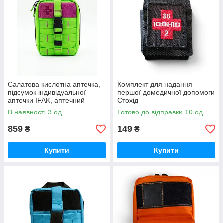
Салатова кислотна аптечка,
Комплект для надання
підсумок індивідуальної
першої домедичної допомоги
аптечки IFAK, аптечний
Стохід
підсумок для цивільних,
В наявності 3 од.
Готово до відправки 10 од.
дівчат, жінок Стохід
859
149
₴
₴
Купити
Купити