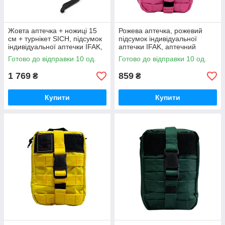
Жовта аптечка + ножиці 15
Рожева аптечка, рожевий
см + турнікет SICH, підсумок
підсумок індивідуальної
індивідуальної аптечки IFAK,
аптечки IFAK, аптечний
аптечний підсумок для
підсумок для цивільних,
Готово до відправки 10 од.
Готово до відправки 10 од.
цивільних, дівчат, жінок
дівчат, жінок, любителів
рожевого
1 769
859
₴
₴
Купити
Купити