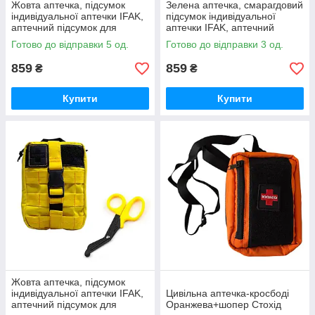
Жовта аптечка, підсумок
Зелена аптечка, смарагдовий
індивідуальної аптечки IFAK,
підсумок індивідуальної
аптечний підсумок для
аптечки IFAK, аптечний
цивільних, дівчат, жінок Стохід
підсумок для цивільних,
Готово до відправки 5 од.
Готово до відправки 3 од.
дівчат, жінок Стохід
859
859
₴
₴
Купити
Купити
Жовта аптечка, підсумок
індивідуальної аптечки IFAK,
Цивільна аптечка-кросбоді
аптечний підсумок для
Оранжева+шопер Стохід