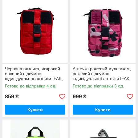
Червона аптечка, яскравий
Аптечка рожевий мультикам,
ервоний підсумок
рожевий підсумок
індивідуальної аптечки IFAK,
індивідуальної аптечки IFAK,
аптечний підсумок для
аптечний підсумок для
Готово до відправки 4 од.
Готово до відправки 3 од.
цивільних, дівчат, жінок,
цивільних, дівчат, жінок Стохід
Стохід
859
999
₴
₴
Купити
Купити