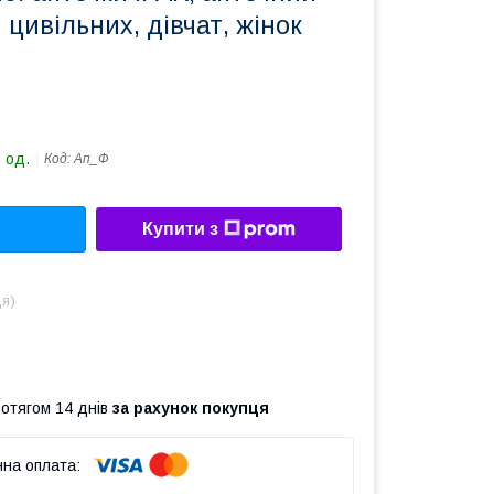
 цивільних, дівчат, жінок
 од.
Код:
Ап_Ф
Купити з
ця)
ротягом 14 днів
за рахунок покупця