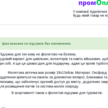
У компанії підключені
будь-який товар не п
Ціна вказана за підсумок без наповнення.
ідсумок для тих кому не фіолетово на безпеку.
удовий варіант для цивільних, волонтерів та навіть військових, 
ри собі. А ще це цікава ідея для подарунку, адже це прояв турбот
іолетова аптечка має розмір 18х13х8см. Матеріал: Оксфорд 60
ідділення кріпиться на панель за допомогою велкро). Блискавка т
лискавку, що забезпечує зручний доступ до вмісту, додатково зак
ля розміщення патчів та система молле спереду.
 асортименті також є фіолетові підсумки для турнікетів.