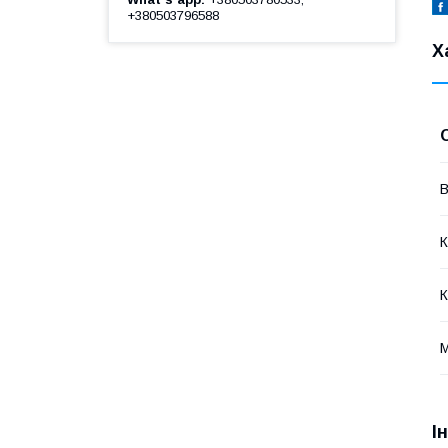
+380503796588
Х
В
К
К
М
І