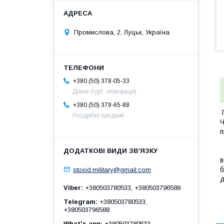
Промислова, 2, Луцьк, Україна
+380 (50) 378-05-33
Діана (гурт, співпраця)
+380 (50) 379-65-88
П
Роздрібні продажі
Ч
п
Ф
в
б
stoxid.military@gmail.com
д
Viber
+380503780533, +380503796588
В
Telegram
+380503780533,
+380503796588
What's app
+380503780533,