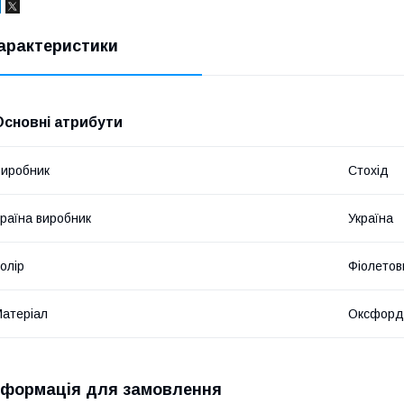
арактеристики
Основні атрибути
иробник
Стохід
раїна виробник
Україна
олір
Фіолетов
атеріал
Оксфорд
нформація для замовлення