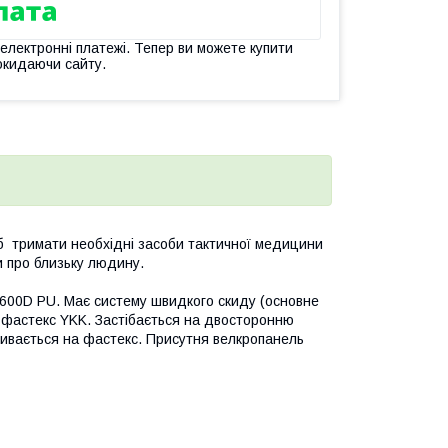
 електронні платежі. Тепер ви можете купити
окидаючи сайту.
щоб тримати необхідні засоби тактичної медицини
и про близьку людину.
0D PU. Має систему швидкого скиду (основне
а фастекс YKK. Застібається на двосторонню
ривається на фастекс. Присутня велкропанель