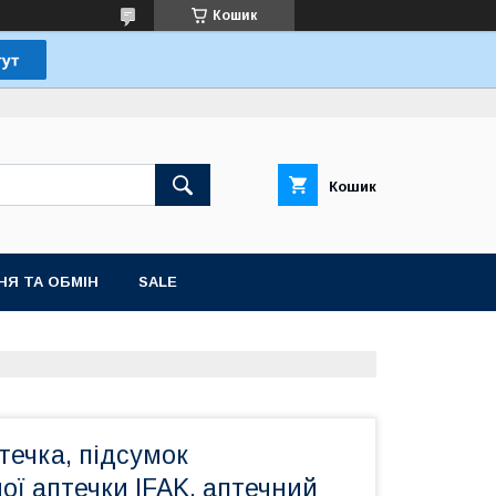
Кошик
Кошик
НЯ ТА ОБМІН
SALE
течка, підсумок
ої аптечки IFAK, аптечний