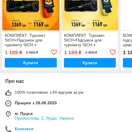
КОМПЛЕКТ: Турнікет
КОМПЛЕКТ: Турнікет
КОМ
SICH+Підсумок для
SICH+Підсумок для
підс
турнікету SICH з
турнікету SICH з
циві
карабіном Лисички Стохід
карабіном Соняшник
жіно
1 169
1 169
1 1
₴
₴
1 269 ₴
1 269 ₴
Стохід
Підс
Купити
Купити
Про нас
100% позитивних з 60 відгуків за рік
Працює з 26.06.2020
м. Луцьк
Промислова, 2, Луцьк, Україна
Контакти