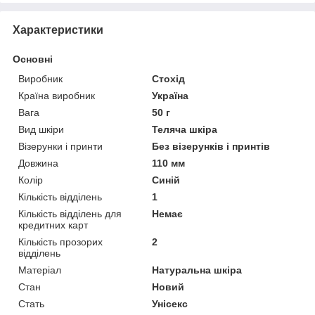
Характеристики
Основні
Виробник
Стохід
Країна виробник
Україна
Вага
50 г
Вид шкіри
Теляча шкіра
Візерунки і принти
Без візерунків і принтів
Довжина
110 мм
Колір
Синій
Кількість відділень
1
Кількість відділень для
Немає
кредитних карт
Кількість прозорих
2
відділень
Матеріал
Натуральна шкіра
Стан
Новий
Стать
Унісекс