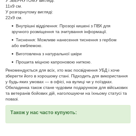
У ЗВЕРНУТОМУ вигляді:
11х9 см.
У розгорнутому вигляді:
22х9 см.
Внутрішні відділення: Прозорі кишені з ПВХ для
зручного розміщення та зчитування інформації.
Тиснення: Можливе нанесення тиснення з гербом
або емблемою.
Виготовлена з натуральної шкіри
Прошита міцною капроновою ниткою.
Рекомендується для всіх, хто має посвідчення УБД і хоче
зберегти його в хорошому стані. Підходить для використання
у будь-яких умовах — в офісі, на вулиці чи у поїздках.
Обкладинка також стане чудовим подарунком для військових
та ветеранів бойових дій, наголошуючи на їхньому статусі та
повазі.
Також у нас часто купують: