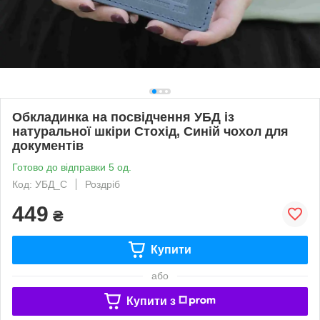
Обкладинка на посвідчення УБД із
натуральної шкіри Стохід, Синій чохол для
документів
Готово до відправки 5 од.
Код: УБД_С
Роздріб
449
₴
Купити
або
Купити з