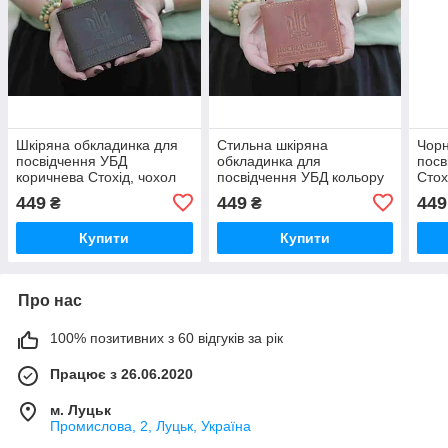
Шкіряна обкладинка для
Стильна шкіряна
Чорн
посвідчення УБД
обкладинка для
посв
коричнева Стохід, чохол
посвідчення УБД кольору
Стох
для документів зі вставкою
Коньяк Стохід, чохол для
Чохо
449
449
449
₴
₴
ПВХ
документів зі вставкою
шкір
ПВХ
Купити
Купити
Про нас
100% позитивних з 60 відгуків за рік
Працює з 26.06.2020
м. Луцьк
Промислова, 2, Луцьк, Україна