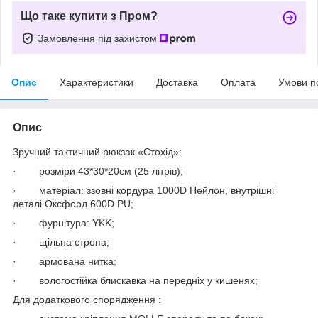
Що таке купити з Пром?
Замовлення під захистом
Опис
Характеристики
Доставка
Оплата
Умови п
Опис
Зручний тактичний рюкзак «Стохід»:
· розміри 43*30*20см (25 літрів);
· матеріал: ззовні кордура 1000D Нейлон, внутрішні
деталі Оксфорд 600D PU;
· фурнітура: YKK;
· щільна стропа;
· армована нитка;
· вологостійка блискавка на передніх у кишенях;
Для додаткового спорядження :