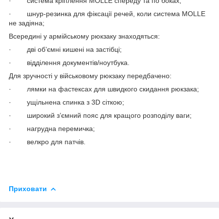
· система кріплення MOLLE спереду та по боках;
· шнур-резинка для фіксації речей, коли система MOLLE
не задіяна;
Всередині у армійському рюкзаку знаходяться:
· дві об’ємні кишені на застібці;
· відділення документів/ноутбука.
Для зручності у військовому рюкзаку передбачено:
· лямки на фастексах для швидкого скидання рюкзака;
· ущільнена спинка з 3D сіткою;
· широкий з’ємний пояс для кращого розподілу ваги;
· нагрудна перемичка;
· велкро для патчів.
Приховати