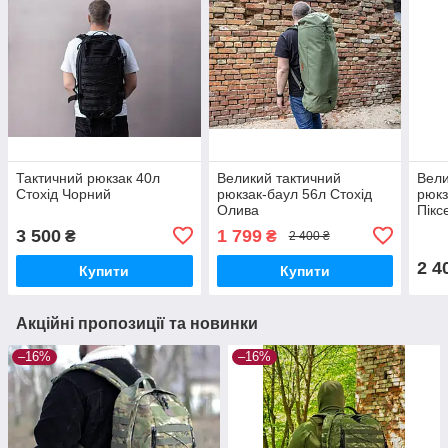
Тактичний рюкзак 40л
Великий тактичний
Вели
Стохід Чорний
рюкзак-баул 56л Стохід
рюкз
Олива
Пікс
3 500
1 799
₴
₴
2 400 ₴
2 4
Купити
Купити
Акційні пропозиції та новинки
–16%
–16%