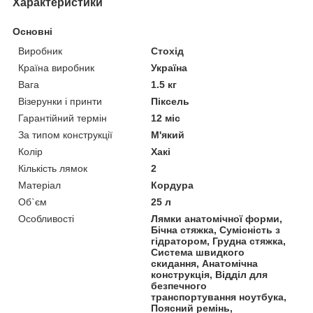
Характеристики
Основні
Виробник
Стохід
Країна виробник
Україна
Вага
1.5 кг
Візерунки і принти
Піксель
Гарантійний термін
12 міс
За типом конструкції
М'який
Колір
Хакі
Кількість лямок
2
Матеріал
Кордура
Об`єм
25 л
Особливості
Лямки анатомічної форми,
Бічна стяжка, Сумісність з
гідратором, Грудна стяжка,
Система швидкого
скидання, Анатомічна
конструкція, Відділ для
безпечного
транспортування ноутбука,
Поясний ремінь,