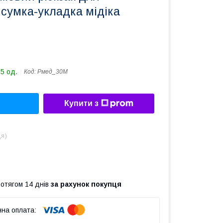
сумка-укладка мідіка
15 од.
Код:
Рмед_30М
Купити з
ця)
ротягом 14 днів
за рахунок покупця