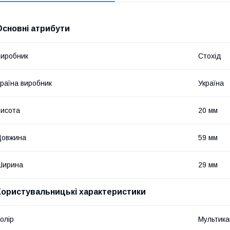
Основні атрибути
иробник
Стохід
раїна виробник
Україна
исота
20 мм
Довжина
59 мм
Ширина
29 мм
Користувальницькі характеристики
олір
Мультик