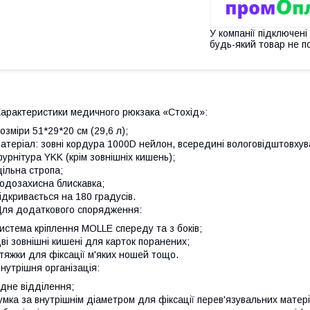
У компанії підключені
будь-який товар не п
арактеристики медичного рюкзака «Стохід»:
озміри 51*29*20 см (29,6 л);
атеріал: зовні кордура 1000D нейлон, всередині вологовідштовху
урнітура YKK (крім зовнішніх кишень);
ільна стропа;
одозахисна блискавка;
ідкривається на 180 градусів.
ля додаткового спорядження:
истема кріплення MOLLE спереду та з боків;
ві зовнішні кишені для карток поранених;
тяжки для фіксації м'яких ношей тощо.
нутрішня організація:
дне відділення;
умка за внутрішнім діаметром для фіксації перев'язувальних матері