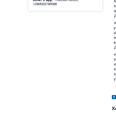
6
+380503796588
п
а
Д
л
у
ш
н
в
Д
н
е
е
п
п
у
Х