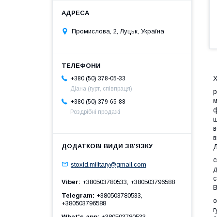
Промислова, 2, Луцьк, Україна
Х
+380 (50) 378-05-33
Діана (гурт, співпраця)
р
м
+380 (50) 379-65-88
ф
Роздрібні продажі
щ
в
в
Д
с
stoxid.military@gmail.com
д
с
Viber
+380503780533, +380503796588
В
Telegram
+380503780533,
о
+380503796588
г
What's app
+380503780533,