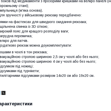
 боксів під медикаменти з прозорими кришками на велкро панелі (
орожньому стані);
мпульниця (м'яка основа).
ля зручності у військовому рюкзаку передбачено:
ямки на фастексах для швидкого скидання рюкзака;
щільнена спинка із 3D сіткою;
ирокий пояс для кращого розподілу ваги;
агрудна перемичка;
елкро для патчів.
одатково рюкзак можна доукомплектувати:
ошами в чохлі в тон рюкзака;
вакуаційною стропою шириною 2,5 см у чохлі або без нього;
вакуаційною стропою шириною 4 см у чохлі або без нього;
ідсумком під ножиці;
ідсумками під турнікети;
тилітарними підсумками розміром 14х20 см або 19х20 см.
арактеристики